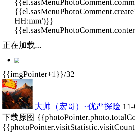
{{el.sasMenuPhotoComment.comm
{{el.sasMenuPhotoComment.create
HH:mm')}}
{{el.sasMenuPhotoComment.content 
正在加载...
{{imgPointer+1}}/32
大帅（宏哥）~优严探险
11-
下载原图
{{photoPointer.photo.total
{{photoPointer.visitStatistic.visitCoun