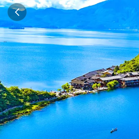
行
程
亮
点
1
.
【
有
风
的
地
方