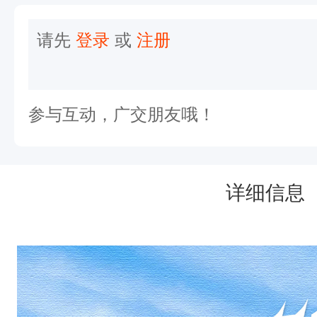
泸
沽
请先
登录
或
注册
湖
，
还
参与互动，广交朋友哦！
有
丽
江
详细信息
古
城
+
玉
龙