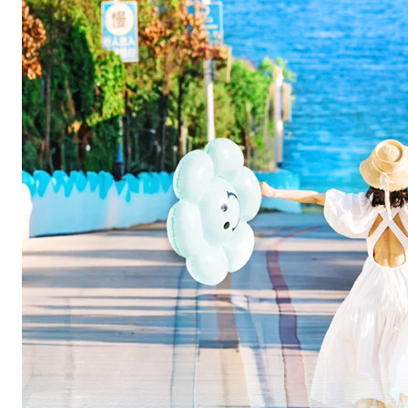
。
2
.
【
小
团
出
行
.
.
.