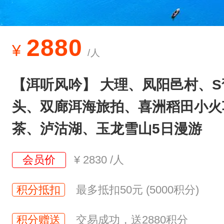
】
：
全
2880
¥
/人
方
位
【洱听风吟】 大理、凤阳邑村、
3
头、双廊洱海旅拍、喜洲稻田小火
6
0
茶、泸沽湖、玉龙雪山5日漫游
&
会员价
¥
2830
/人
d
e
积分抵扣
最多抵扣50元 (5000积分)
g
;
积分赠送
交易成功，送2880积分