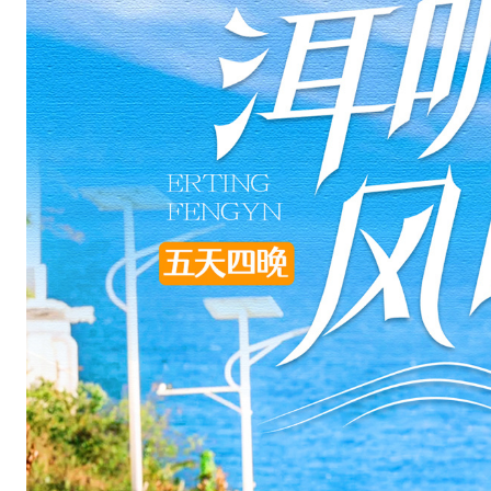
雪
山
，
享
受
云
南
的
慢
漫
时
光