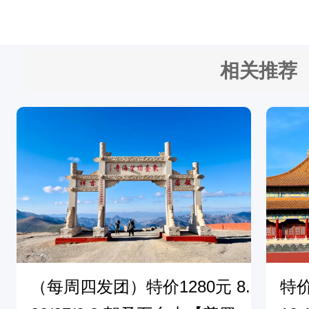
她
便
是
相关推荐
号
称
“
皖
南
小
九
寨
（每周四发团）特价1280元 8.
特价
”