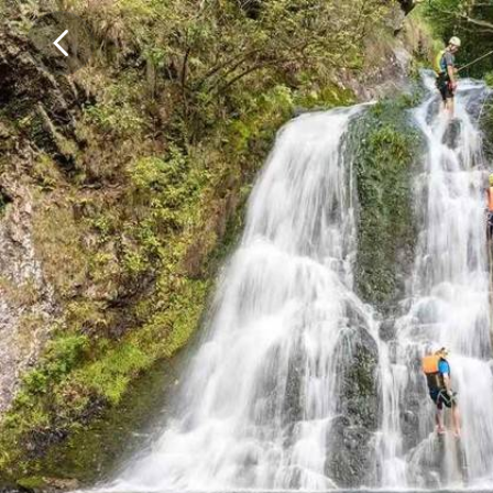
都
说
九
寨
归
来
不
看
水
殊
不
知