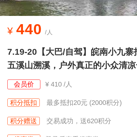
在
皖
南
440
¥
/人
也
有
7.19-20【大巴/自驾】皖南小
这
五溪山溯溪，户外真正的小众清凉
样
一
会员价
¥
410
/人
个
地
积分抵扣
最多抵扣20元 (2000积分)
方
积分赠送
交易成功，送620积分
充
满