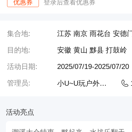
优惠券
登录后查看优惠券
未
经
雕
集合地:
江苏 南京 雨花台 安德
琢
的
目的地:
安徽 黄山 黟县 打鼓岭
美
活动日期:
2025/07/19-2025/07/20
却
鲜
管理员:
小U~U玩户外客服
为
人
活动亮点
知
这