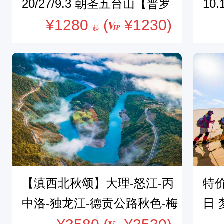
20/27/9.3 朝圣五台山【普罗
10
黟
县
大众版】45公里大朝台，穿越
¥1280
(
¥1230)
什
起
打
山西最高峰华北屋脊-
坛
鼓
岭
打
鼓
岭
大
小
【滇西北秋颂】大理-怒江-丙
特价
瀑
布
中洛-独龙江-德贡公路秋色-梅
日 
隐
里雪山日照金山-白马雪山秋
M