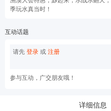
溯溪大会特惠，黟起来，水战乐翻天，
里
季玩水真当时！
有
山
水
互动话题
、
瀑
请先
登录
或
注册
布
、
峡
参与互动，广交朋友哦！
谷
、
森
详细信息
林