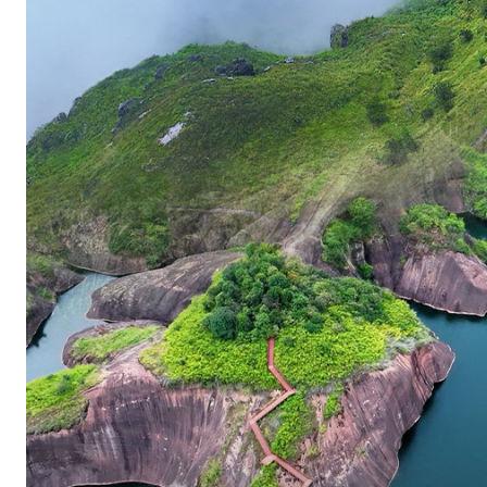
：
坡
子
街
火
宫
殿
、
太
平
老
街