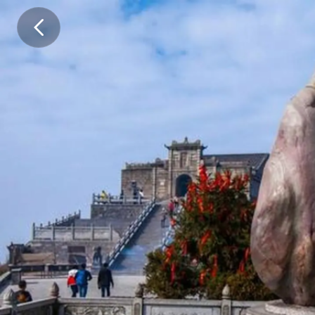
详
细
行
程
D
a
y
1
：
全
国