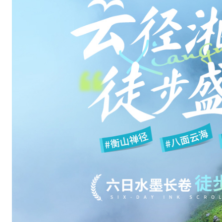
岳
麓
书
院
、
橘
子
洲
头
美
食
打
卡