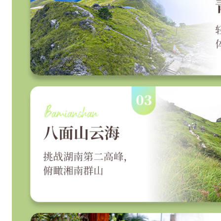
烧
烤
、
紫
苏
桃
子
姜
等
小
吃
特