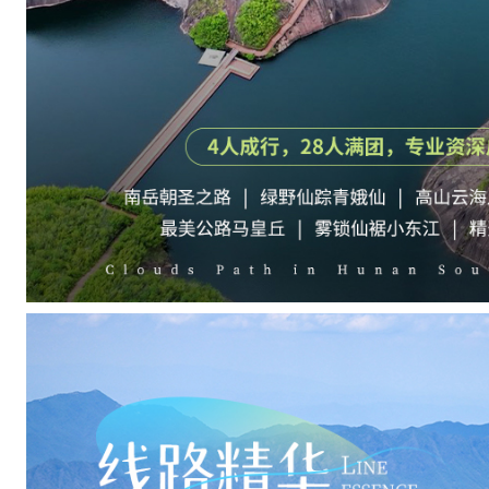
、
超
级
文
和
友
（
建
议
提
前
取
号