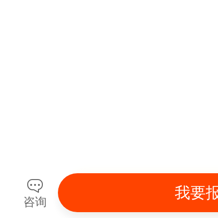
队
将
发
布
详
细
《
活
动
须
知
我要
咨询
》