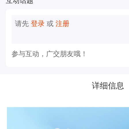
互动话题
省
博
请先
登录
或
注册
物
馆
（
参与互动，广交朋友哦！
马
王
堆
详细信息
汉
墓
）
、