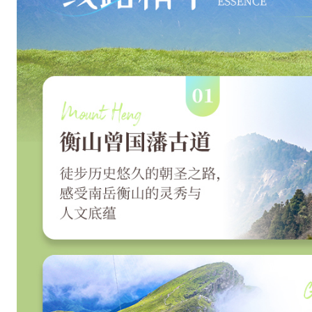
）
夜
市
体
验
：
冬
瓜
山
夜
市
的