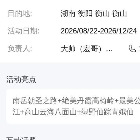
由
活
目的地:
湖南 衡阳 衡山 衡山
动
活动日期:
2026/08/22-2026/12/24
推
荐
负责人:
大帅（宏哥）~优严探险
：
历
活动亮点
史
人
南岳朝圣之路+绝美丹霞高椅岭+最美
文
江+高山云海八面山+绿野仙踪青娥仙
：
湖
南