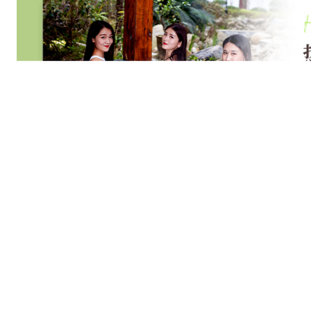
别
提
示
：
活
动
出
发
前
3
天
，
领