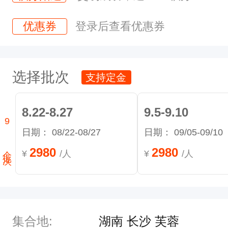
达
优惠券
登录后查看优惠券
长
沙
，
选择批次
支持定金
入
住
8.22-8.27
9.5-9.10
集
9
日期：
08/22-08/27
日期：
09/05-09/10
个批次
合
2980
2980
¥
/人
¥
/人
酒
店
。
自
集合地:
湖南 长沙 芙蓉