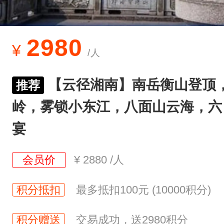
各
地
—
2980
¥
/人
长
沙
【云径湘南】南岳衡山登顶
推荐
集
岭，雾锁小东江，八面山云海，六
合
全
宴
天
会员价
¥
2880
/人
：
自
积分抵扣
最多抵扣100元 (10000积分)
由
抵
积分赠送
交易成功，送2980积分