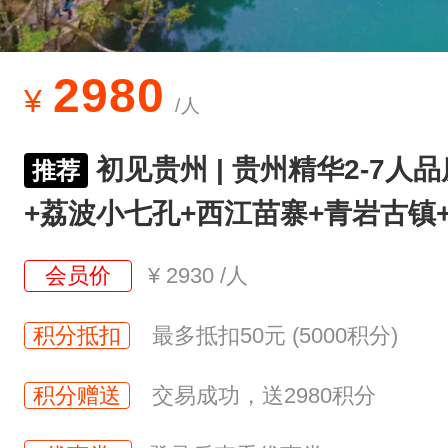
2980
¥
/人
初见贵州 | 贵州精华2-7人
推荐
+荔波小七孔+西江苗寨+青岩古镇
会员价
¥
2930
/人
积分抵扣
最多抵扣50元 (5000积分)
积分赠送
交易成功，送2980积分