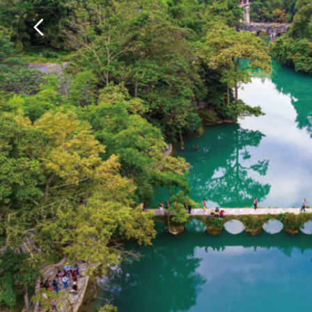
.
.
.