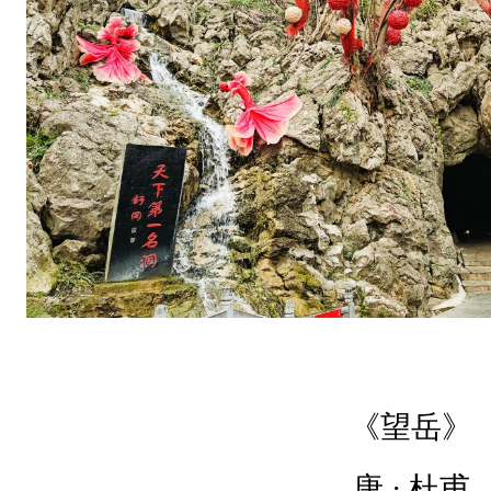
。
会
当
凌
绝
顶
，
一
览
众
《望岳》
山
小
唐 · 杜甫