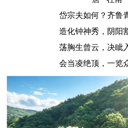
。
岱宗夫如何？齐鲁
造化钟神秀，阴阳
厌
荡胸生曾云，决眦
倦
会当凌绝顶，一览
了
城
市
钢
筋
水