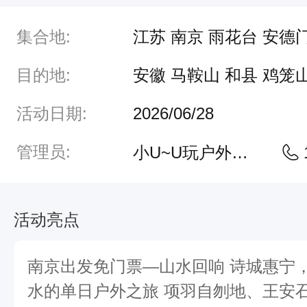
出
集合地:
江苏 南京 雨花台 安德
发
免
目的地:
安徽 马鞍山 和县 鸡笼
门
票
活动日期:
2026/06/28
—
管理员:
小U~U玩户外客服
山
水
回
活动亮点
响
诗
南京出发免门票—山水回响 诗城惠宁
城
水的单日户外之旅 项羽自刎地、王安