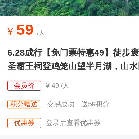
霸
王
祠
59
¥
/人
登
鸡
6.28成行【免门票特惠49】徒步
笼
圣霸王祠登鸡笼山望半月湖，山水
山
望
会员价
¥
49
/人
半
月
积分赠送
交易成功，送59积分
湖
优惠券
登录后查看优惠券
南
京