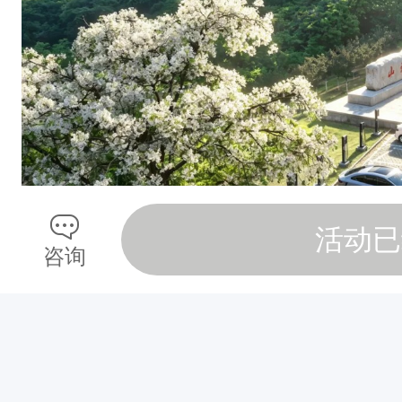
泥
？
想
在
周
末
来
一
活动已
咨询
场
说
走
就
走