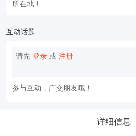
惠
所在地！
宁
一
互动话题
场
穿
请先
登录
或
注册
越
古
今
参与互动，广交朋友哦！
、
纵
情
详细信息
山
水