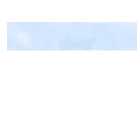
的
单
日
户
外
之
旅
《
望
岳
》
唐