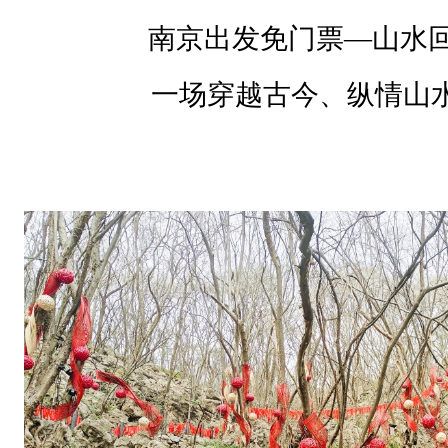
晓
南京出发免门票—山水回
。
荡
一场穿越古今、纵情山
胸
生
曾
云
，
决
眦
入
归
鸟