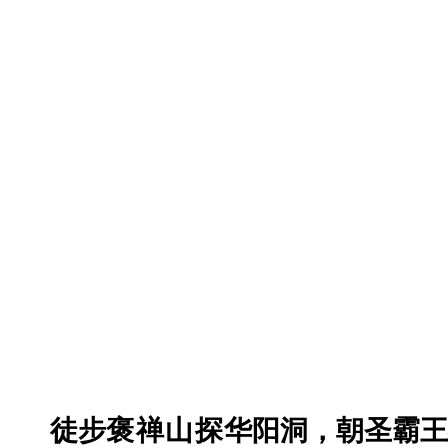
了
。
造
化
钟
神
秀
，
阴
阳
割
昏
徒步
褒禅山
探
华阳洞，朝圣霸王