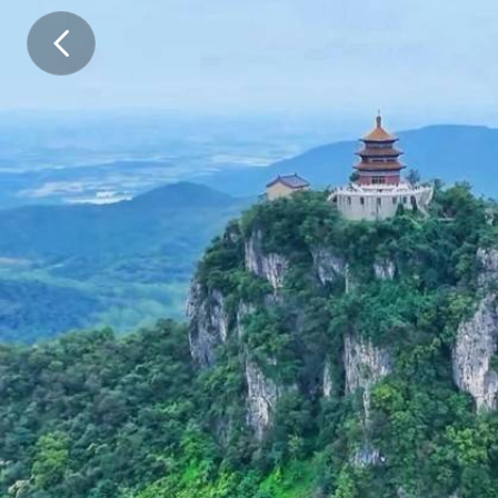
徒
步
褒
禅
山
探
华
阳
洞
，
朝
圣