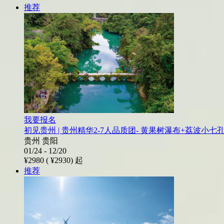
推荐
我要报名
初见贵州 | 贵州精华2-7人品质团- 黄果树瀑布+荔波小
贵州 贵阳
01/24 - 12/20
¥2980 (
¥2930)
起
推荐