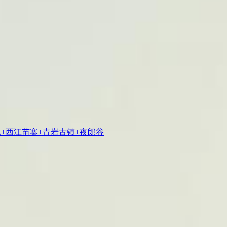
七孔+西江苗寨+青岩古镇+夜郎谷