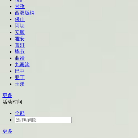
甘孜
西双版纳
保山
阿坝
安顺
雅安
普洱
毕节
曲靖
九寨沟
巴中
亚丁
玉溪
更多
活动时间
全部
更多