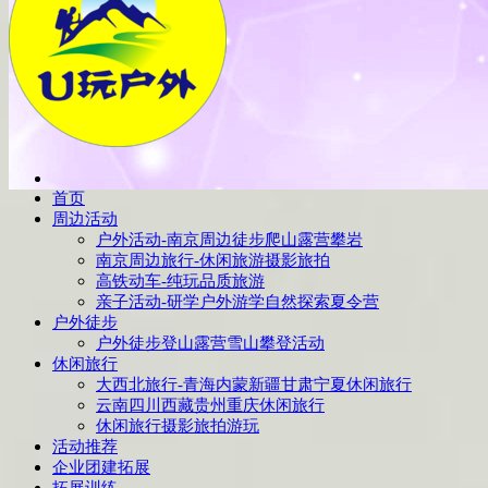
首页
周边活动
户外活动-南京周边徒步爬山露营攀岩
南京周边旅行-休闲旅游摄影旅拍
高铁动车-纯玩品质旅游
亲子活动-研学户外游学自然探索夏令营
户外徒步
户外徒步登山露营雪山攀登活动
休闲旅行
大西北旅行-青海内蒙新疆甘肃宁夏休闲旅行
云南四川西藏贵州重庆休闲旅行
休闲旅行摄影旅拍游玩
活动推荐
企业团建拓展
拓展训练