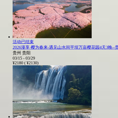
活动已结束
2026漫享·樱为春来-遇见山水间平坝万亩樱花园4天3晚-
贵州 贵阳
03/15 - 03/29
¥2180 (
¥2130)