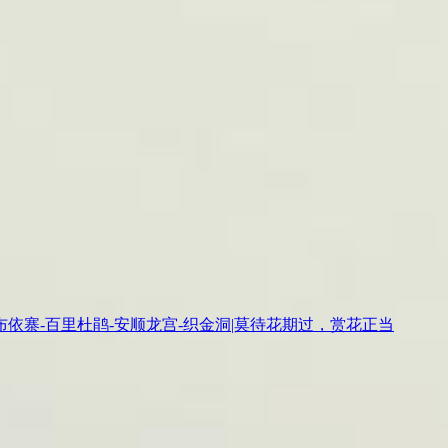
高荡布依寨-百里杜鹃-安顺龙宫-织金洞|莫待花期过，赏花正当