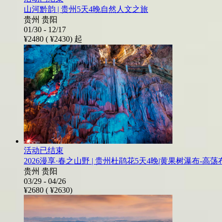
山河黔韵 | 贵州5天4晚自然人文之旅
贵州 贵阳
01/30 - 12/17
¥2480 (
¥2430)
起
活动已结束
2026漫享·春之山野 | 贵州杜鹃花5天4晚|黄果树瀑布-
贵州 贵阳
03/29 - 04/26
¥2680 (
¥2630)