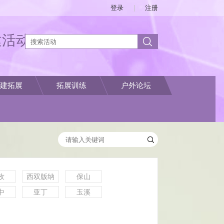
登录
|
注册
建活动
建拓展
拓展训练
户外论坛
孜
西双版纳
保山
中
亚丁
玉溪