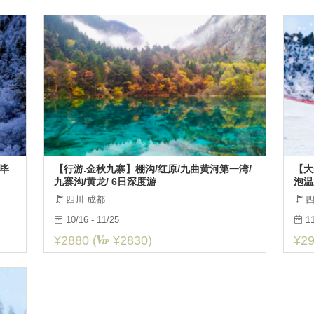
更多
更多
+毕
【行游.金秋九寨】棚沟/红原/九曲黄河第一湾/
【大
九寨沟/黄龙/ 6日深度游
泡温
四川 成都
四
10/16 - 11/25
11
¥2880 (
¥2830)
¥29