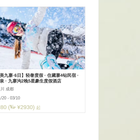
美九寨·6日】轻奢度假 · 住藏寨4钻民宿 ·
泉 · 九寨沟2晚5星豪生度假酒店
川 成都
/20 - 03/10
80 (
¥2930)
起