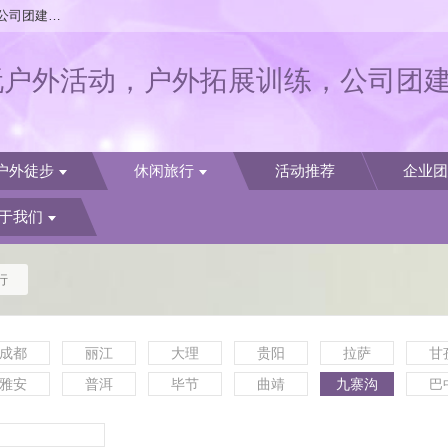
欢迎访问南京户外旅游-U玩户外活动，户外拓展训练，公司团建活动
玩户外活动，户外拓展训练，公司团
户外徒步
休闲旅行
活动推荐
企业团
于我们
行
成都
丽江
大理
贵阳
拉萨
甘
雅安
普洱
毕节
曲靖
九寨沟
巴