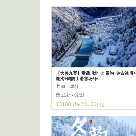
【大美九寨】童话川北 ·九寨沟+达古冰川
棚沟+鹧鸪山滑雪场6日
四川 成都
12/24 - 02/23
¥3180 (
¥3130)
起