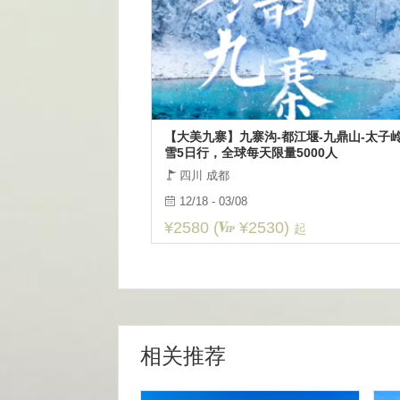
【大美九寨】九寨沟-都江堰-九鼎山-太子
雪5日行，全球每天限量5000人
四川 成都
12/18 - 03/08
¥2580 (
¥2530)
起
相关推荐