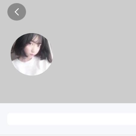
戴双宝
未知