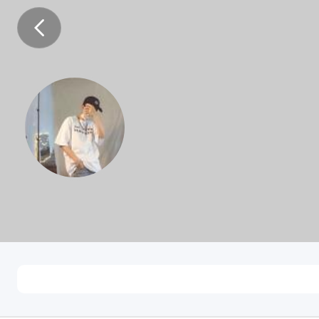
徐依妮
未知