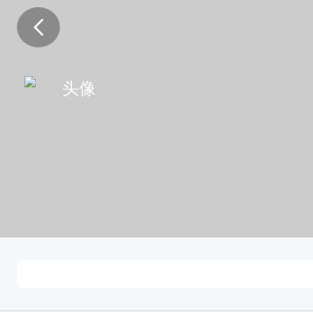
? ???? ?
女