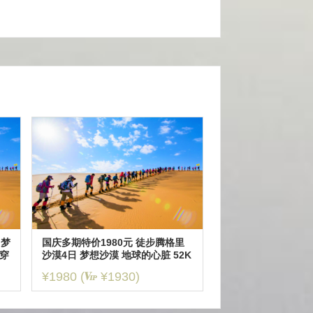
 梦
国庆多期特价1980元 徒步腾格里
连穿
沙漠4日 梦想沙漠 地球的心脏 52K
M五湖连穿
¥1980
(
¥1930)