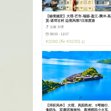
【秘境德宏】大理-芒市-瑞丽-盈江-腾冲-
贡-诺邓古村 边境风情7日深度游
云南 大理
06/10 - 11/17
¥3280 (
¥3230)
起
【洱听风吟】 大理、凤阳邑村、S弯骑行
龛码头、双廊洱海旅拍、喜洲稻田小火车