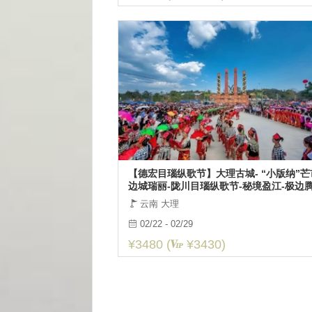
【德宏目瑙纵歌节】大理古城- “小版纳”芒
边城瑞丽-陇川目瑙纵歌节-秘境盈江-极边腾
界头油菜花海-诺邓古村 8日
云南 大理
02/22 - 02/29
¥3480 (
¥3430)