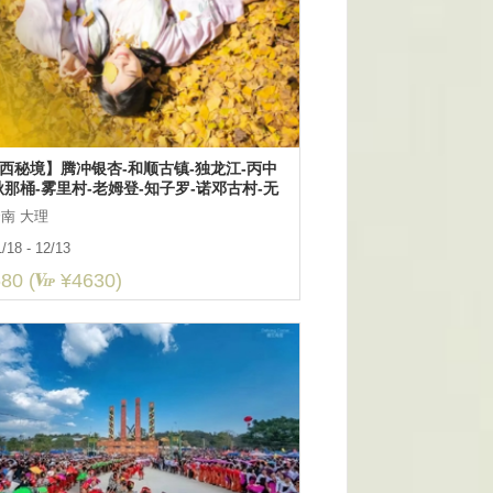
西秘境】腾冲银杏-和顺古镇-独龙江-丙中
秋那桶-雾里村-老姆登-知子罗-诺邓古村-无
樱花谷10日深度游
南 大理
/18 - 12/13
80 (
¥4630)