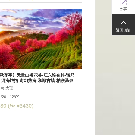
分享
返回顶部
秋花事】无量山樱花谷-江东银杏村-诺邓
-洱海旅拍-奇幻热海-和顺古镇-柏联温泉-
 “S弯”-大理双廊7日游
南 大理
/20 - 12/09
80 (
¥3430)