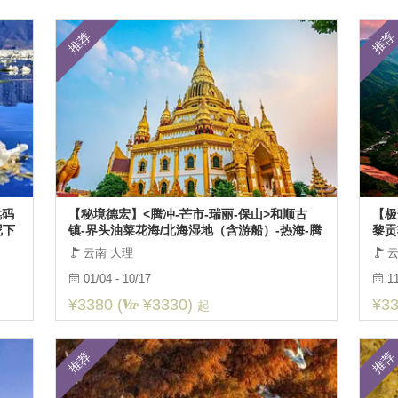
更多
推荐
推荐
更多
龛码
【秘境德宏】<腾冲-芒市-瑞丽-保山>和顺古
【极
尼下
镇-界头油菜花海/北海湿地（含游船）-热海-腾
黎贡
冲温泉-司莫拉佤族村-芒市勐焕
村-
云南 大理
云
01/04 - 10/17
11
¥3380 (
¥3330)
¥33
起
推荐
推荐