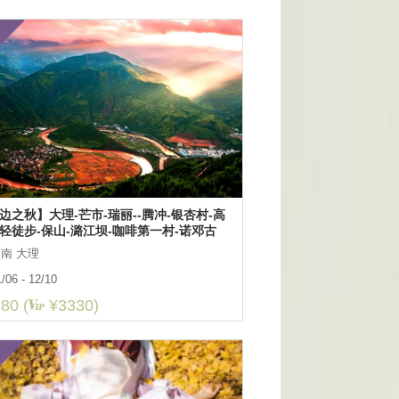
边之秋】大理-芒市-瑞丽--腾冲-银杏村-高
轻徒步-保山-潞江坝-咖啡第一村-诺邓古
边境秋色7日深度游
南 大理
/06 - 12/10
80 (
¥3330)