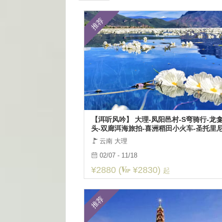
推荐
【洱听风吟】 大理-凤阳邑村-S弯骑行-龙
头-双廊洱海旅拍-喜洲稻田小火车-圣托里
午茶-泸沽湖-玉龙雪山5日漫游
云南 大理
02/07 - 11/18
¥2880 (
¥2830)
起
推荐