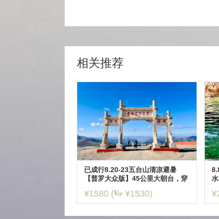
相关推荐
已成行8.20-23五台山清凉避暑
8
【普罗大众版】45公里大朝台，穿
水
越山西最高峰华北屋脊，徒步佛教
生
¥1580
(
¥1530)
¥
圣地，洗涤灵魂的修行