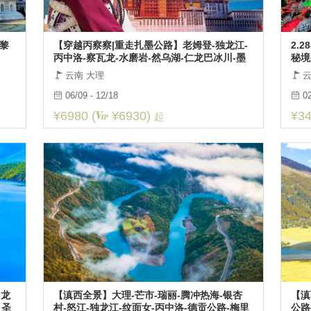
高黎
【穿越丙察察|重走扎墨公路】老姆登-独龙江-
2.
丙中洛-察瓦龙-水磨岩-然乌湖-仁龙巴冰川-墨
秘境
脱-新措-林芝-拉萨11日游
轻徒
云南 大理
云
06/09 - 12/18
02
¥6980 (
¥6930)
¥34
起
、龙
【滇西全景】大理-芒市-瑞丽-腾冲热海-银杏
【滇
、圣
村-怒江-独龙江-纹面女-丙中洛-德贡公路-梅里
公路