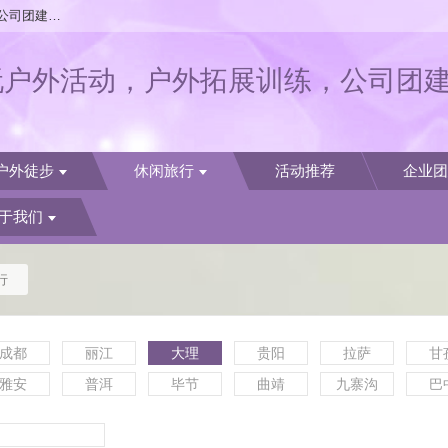
欢迎访问南京户外旅游-U玩户外活动，户外拓展训练，公司团建活动
玩户外活动，户外拓展训练，公司团
户外徒步
休闲旅行
活动推荐
企业团
于我们
行
成都
丽江
大理
贵阳
拉萨
甘
雅安
普洱
毕节
曲靖
九寨沟
巴