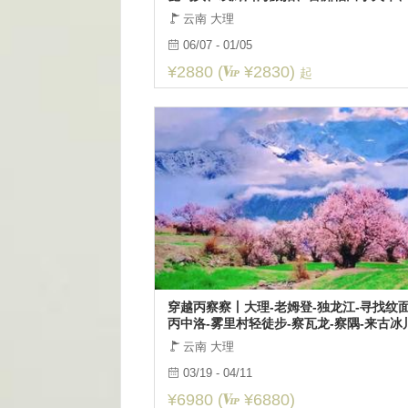
托里尼下午茶、泸沽湖、玉龙雪山5日漫游
云南 大理
06/07 - 01/05
¥2880 (
¥2830)
起
穿越丙察察丨大理-老姆登-独龙江-寻找纹面
丙中洛-雾里村轻徒步-察瓦龙-察隅-来古冰
然乌湖-索松村-雪山下午茶-
云南 大理
03/19 - 04/11
¥6980 (
¥6880)