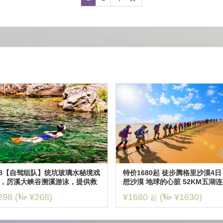
.8【自驾组队】统坑玻璃水秘境戏
特价1680起 徒步腾格里沙漠4日
，厉溪大峡谷溯溪游泳，提供救
想沙漠 地球的心脏 52KM五湖
衣
298
(
¥268)
¥1680
(
¥1630)
起