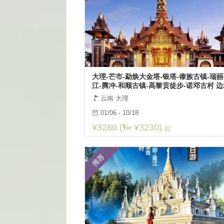
大理-芒市-勐焕大金塔-银塔-傣族古镇-瑞丽
江-腾冲-和顺古镇-高黎贡徒步-诺邓古村 边
风情7日深度游
云南 大理
01/06 - 10/18
¥3280 (
¥3230)
起
推荐