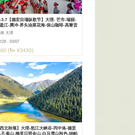
28-3.7【德宏目瑙纵歌节】大理- 芒市-瑞丽-
盈江-腾冲-界头油菜花海-保山咖啡-高黎贡
步 8日
南 大理
/28 - 03/07
80 (
¥3430)
西北秋颂】大理-怒江大峡谷-丙中洛-德贡
-孔雀山-梅里日照金山-白马雪山秋色-纳帕