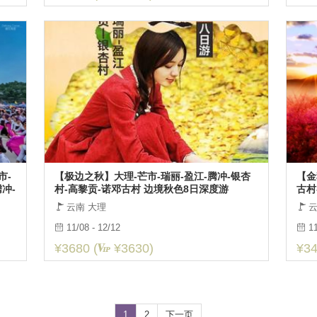
市-
【极边之秋】大理-芒市-瑞丽-盈江-腾冲-银杏
【金
冲-
村-高黎贡-诺邓古村 边境秋色8日深度游
古村
磻溪
云南 大理
云
11/08 - 12/12
11
¥3680 (
¥3630)
¥34
1
2
下一页