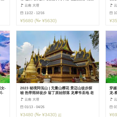
雪山-纳帕海-沙溪-南涧土林
海-
云南 大理
云
11/22 - 12/16
10
¥5680 (
¥5630)
¥35
女-
2023 秘境阿佤山 | 无量山樱花 景迈山徒步探
穿越
川-
秘 热带雨林徒步 翁丁原始部落 龙摩爷圣地 老
龙-
达保 7日
林芝
云南 大理
云
01/13 - 04/26
03
¥3480 (
¥3430)
¥69
起