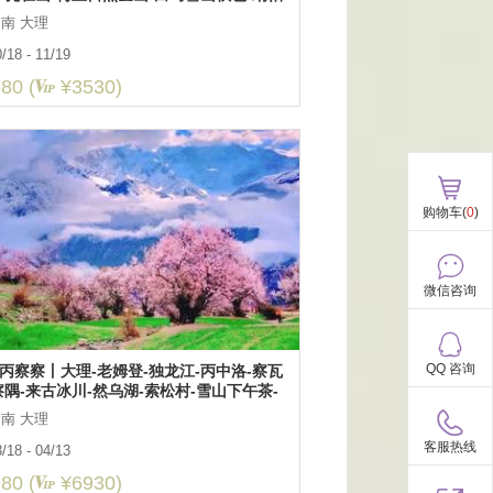
无底湖秋色-白水台-中虎跳
南 大理
/18 - 11/19
80 (
¥3530)
购物车(
0
)
微信咨询
QQ 咨询
丙察察丨大理-老姆登-独龙江-丙中洛-察瓦
察隅-来古冰川-然乌湖-索松村-雪山下午茶-
桃花10日全景游
南 大理
客服热线
/18 - 04/13
80 (
¥6930)