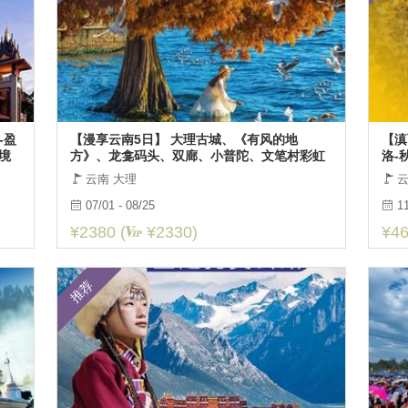
-盈
【漫享云南5日】 大理古城、《有风的地
【滇
境
方》、龙龛码头、双廊、小普陀、文笔村彩虹
洛-
路、圣托里尼、泸沽湖、玉龙雪山5日游
量山
云南 大理
云
07/01 - 08/25
11
¥2380 (
¥2330)
¥46
推荐