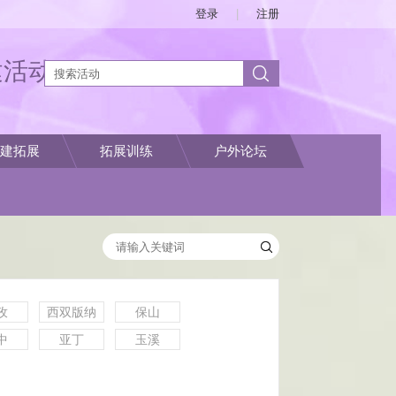
登录
|
注册
建活动
建拓展
拓展训练
户外论坛
孜
西双版纳
保山
中
亚丁
玉溪